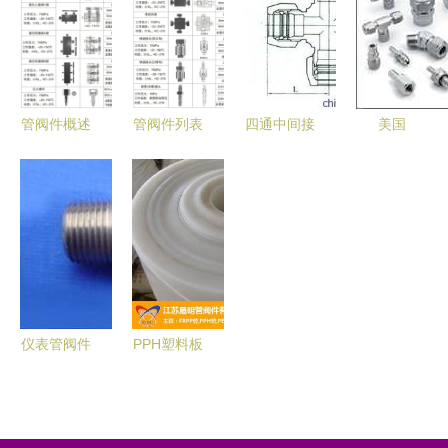
仪表管阀件
蚀塑料管阀
创新服务的
厂专业供应
件产品解析
引领者
与应用
管阀件概述
管阀件列表
四通中间接
美国
与核心部件
工业与民用
头 连接关
Swagelok
列表
管道系统中
键，品质先
世伟洛克高
的核心组件
行——扬中
压管阀件在
市高新仪表
工业领域的
管阀件解析
应用与供应
优势
仪表管阀件
PPH塑料板
解读扬中市
与优质管阀
海蓝仪表阀
件 晟明管
门厂的产品
阀件的专业