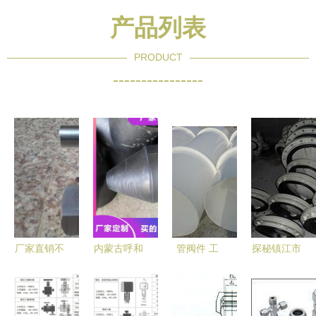
产品列表
PRODUCT
----------------
厂家直销不
内蒙古呼和
管阀件 工
探秘镇江市
锈钢针型阀
浩特市神达
业脉络中的
瑞天管阀件
图片大全 |
管阀件（分
关键枢纽
有限公司
扬中市成中
公司）耐腐
专业制造与