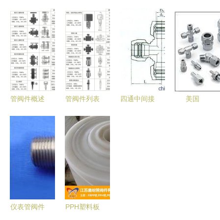
锈钢针型阀
浩特市神达
业脉络中的
瑞天管阀件
图片大全 |
管阀件（分
关键枢纽
有限公司
扬中市成中
公司）耐腐
专业制造与
仪表管阀件
蚀塑料管阀
创新服务的
厂专业供应
件产品解析
引领者
与应用
管阀件概述
管阀件列表
四通中间接
美国
与核心部件
工业与民用
头 连接关
Swagelok
列表
管道系统中
键，品质先
世伟洛克高
的核心组件
行——扬中
压管阀件在
市高新仪表
工业领域的
管阀件解析
应用与供应
优势
仪表管阀件
PPH塑料板