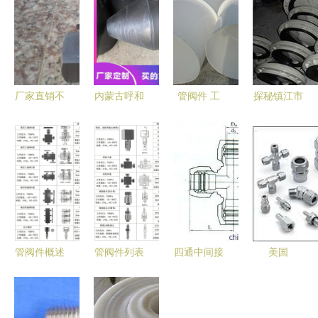
厂家直销不
内蒙古呼和
管阀件 工
探秘镇江市
锈钢针型阀
浩特市神达
业脉络中的
瑞天管阀件
图片大全 |
管阀件（分
关键枢纽
有限公司
扬中市成中
公司）耐腐
专业制造与
仪表管阀件
蚀塑料管阀
创新服务的
厂专业供应
件产品解析
引领者
与应用
管阀件概述
管阀件列表
四通中间接
美国
与核心部件
工业与民用
头 连接关
Swagelok
列表
管道系统中
键，品质先
世伟洛克高
的核心组件
行——扬中
压管阀件在